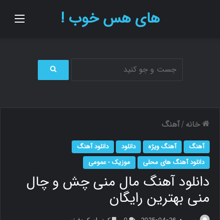
های هس خوب !
منو
ج
س
ت
ج
و
خانه
آهنگ
/
ب
ر
آهنگ
آهنگ ویژه
دانلود
دانلود آهنگ
ا
ی
دانلود آهنگ های محلی
موزیک - عمومی
دانلود آهنگ مال منی چش و چال
منی بهترین رایگان
م.ر
2025-04-26
0
کمتر از یک دقیقه