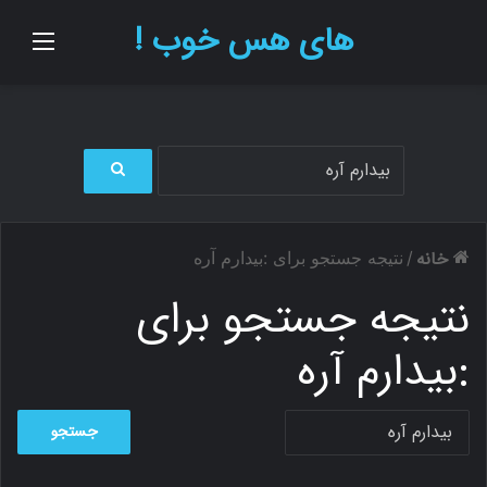
های هس خوب !
منو
ج
س
ت
خانه
/
نتیجه جستجو برای :بیدارم آره
ج
و
نتیجه جستجو برای
ب
ر
:
بیدارم آره
ا
ی
ج
س
ت