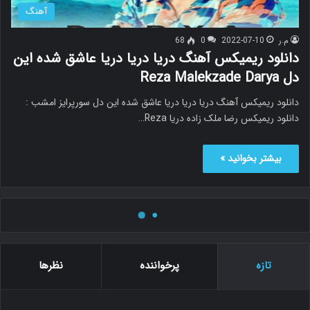
آهنگ
م.ر
2022-07-10
0
68
دانلود ریمیکس آهنگ دریا دریا دریا عاشق شده این
دل Reza Malekzade Darya
دانلود ریمیکس آهنگ دریا دریا دریا عاشق شده این دل سورپرایز امشب :
دانلود ریمیکس رضا ملک زاده دریا Reza…
بیشتر بخوانید »
آهنگ ویژه
م.ر
2022-06-30
0
136
دانلود ریمیکس دریا دریا بکشان پای مرا دل تنهای