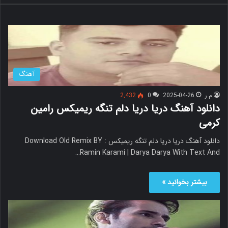
ج
و
ب
ر
ا
ی
آهنگ
:
م.ر
2025-04-26
0
2,432
دانلود آهنگ دریا دریا دلم تنگه ریمیکس رامین
کرمی
دانلود آهنگ دریا دریا دلم تنگه ریمیکس Download Old Remix BY :
Ramin Karami | Darya Darya With Text And…
بیشتر بخوانید »