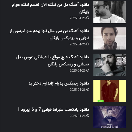
Hossein Moezi
م.ر
2022-05-09
0
53
دانلود آهنگ حسین معزی دریا دریا
Davood Servati