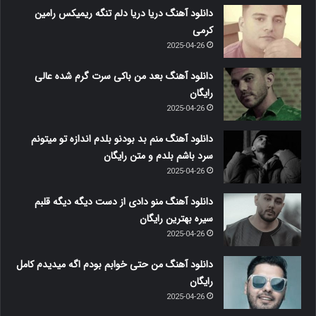
مرا ای عشق
آهنگ ویژه
م.ر
2022-06-19
0
90
دانلود ریمیکس گرشا رضایی دریا دریا اومدم تنها