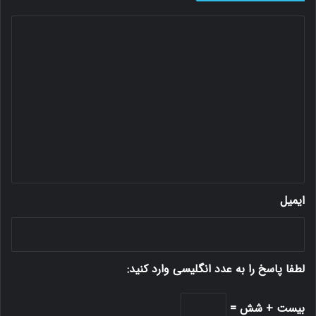
د
ی
د
گ
ا
ه
*
ایمیل
لطفا پاسخ را به عدد انگلیسی وارد کنید:
بیست + شش =