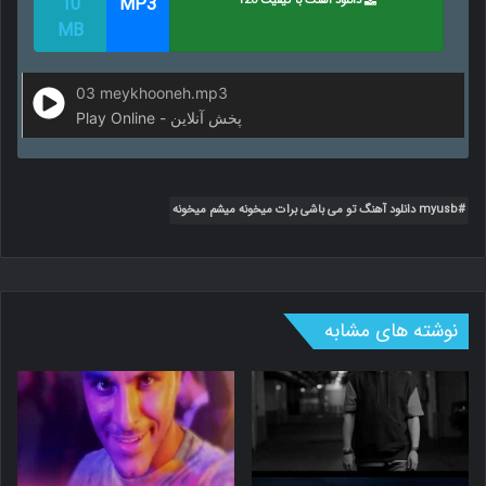
دانلود آهنگ با کیفیت 128
MP3
10
MB
03 meykhooneh.mp3
Play Online - پخش آنلاین
myusb دانلود آهنگ تو می باشی برات میخونه میشم میخونه
نوشته های مشابه