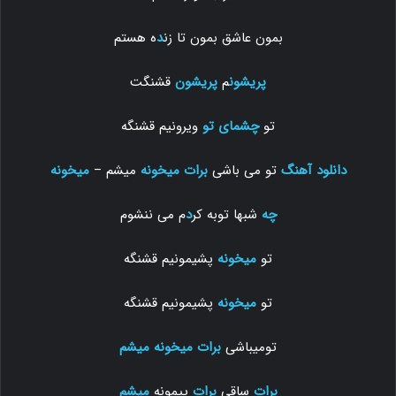
بمون عاشق بمون تا زن
د
ه هستم
پریشون
م
پریشون
قشنگت
تو
چشمای تو
ویرونیم قشنگه
دانلود آهنگ
تو می باشی
برات میخونه
میشم –
میخونه
چه
شبها توبه کر
د
م می ننشوم
تو
میخونه
پشیمونیم قشنگه
تو
میخونه
پشیمونیم قشنگه
تومیباشی
برات میخونه
میشم
برات
ساقی
برات
پیمونه
میشم