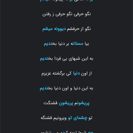
نگو حرفی نگو حرفی ز رفتن
نگو از حرفشم
دیوونه
میشم
بیا
مستان
ه بر دنیا بخ
ندیم
به این شبهای بی فردا بخ
ندیم
از اون
دنیا
کی برگشته عزیزم
به این دنیا و اون دنیا بخ
ندیم
پریشون
م
پریشون
قشنگت
تو
چشمای تو
ویرونیم قشنگه
چه
شبها توبه کر
د
م می ننشوم