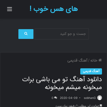
های هس خوب !
منو
ج
س
ت
ج
و
خانه
آهنگ قدیمی
/
ب
ر
آهنگ قدیمی
ا
دانلود آهنگ تو می باشی برات
ی
میخونه میشم میخونه
0
2020-04-09
sobhanG
خواندن این مطلب 1 دقیقه زمان میبرد