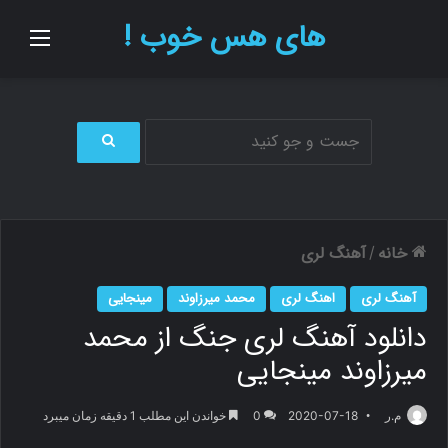
های هس خوب !
منو
ج
س
ت
ج
و
خانه
آهنگ لری
/
ب
ر
آهنگ لری
اهنگ لری
محمد میرزاوند
مینجایی
ا
دانلود آهنگ لری جنگ از محمد
ی
میرزاوند مینجایی
م.ر
2020-07-18
0
خواندن این مطلب 1 دقیقه زمان میبرد