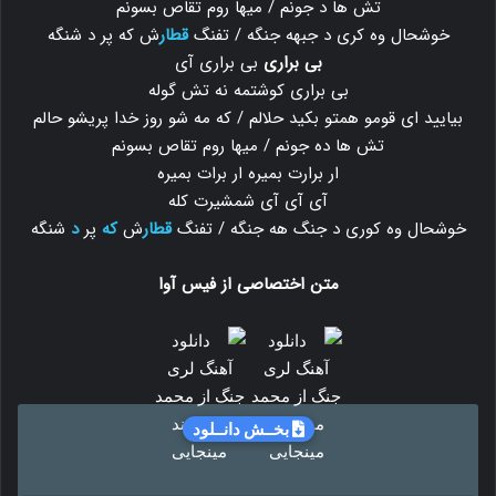
تش ها د جونم / میها روم تقاص بسونم
خوشحال وه کری د جبهه جنگه / تفنگ
قطار
ش که پر د شنگه
بی براری
بی براری آی
بی براری کوشتمه نه تش گوله
بیایید ای قومو همتو بکید حلالم / که مه شو روز خدا پریشو حالم
تش ها ده جونم / میها روم تقاص بسونم
ار برارت بمیره ار برات بمیره
آی آی آی شمشیرت کله
خوشحال وه کوری د جنگ هه جنگه / تفنگ
قطار
ش
که
پر
د
شنگه
متن اختصاصی از
فیس آوا
بخــش دانــلود