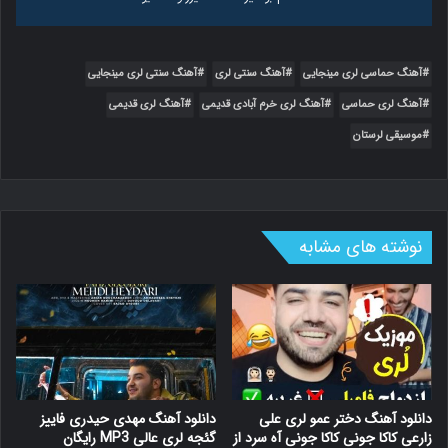
(5) دانلود آهنگ لری دایه دایه وقت جنگه از
دانلود آهنگ لری دایه دایه وقت جنگه از رضا سقایی با لینک مستقیم
آهنگ حماسی لری مینجایی
آهنگ سنتی لری
آهنگ سنتی لری مینجایی
آهنگ لری حماسی
آهنگ لری خرم آبادی قدیمی
آهنگ لری قدیمی
(6) دانلود گلچین آهنگهای استاد سیفالدین
دانلود گلچین آهنگهای استاد سیفالدین آشتیانی خواننده موسیقی لری
موسیقی لرستان
(7) نــــوای لــــر فول آلبوم میرزاوند
دانلود آهنگ لری 3 ایرج رحمانپور 3 علیپور 3 فرج علیپور 3 حسین فرجی 3
کورش اسدپور 3 دیدار محمودی 3 علی اکبر شکارچی 3 شوشتری 2 رجب
زاده 2 میرزاوند 2 بی مریم 2 آهنگ بختیاری 2 آلبوم های
نوشته های مشابه
(8) دانلود آهنگ جدید جنگ از مبهم با لینک مستقیم و کیفیت عالی
متن آهنگ جنگ از مبهم بیپ موزیک در این ساعت براتون یک آهنگ
زیبای و عالی با دو کیفیت اصلی ترانه یعنی 320 و 128 آماده کردیم که
امیدواریم از شنیدنش لذت ببرید همچنین شما می توانید این ترانه را به
صورت آنلاین گوش بدید و
(9) برچسب اهنگ لری محمد میرزاوندی - مرسی دانلود
برچسب اهنگ لری محمد میرزاوندی - مرسی دانلود
دانلود آهنگ دختر عمو لری علی
دانلود آهنگ مهدی حیدری فاییز
زارعی کاکا جونی کاکا جونی آه سرد از
گئجه لری عالی MP3 رایگان