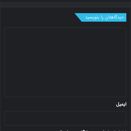
دیدگاهتان را بنویسید
د
ی
د
گ
ا
ه
*
ایمیل