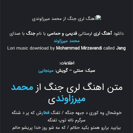
دانلود
آهنگ لری
لرستانی
قدیمی و حماسی
با نام
جنگ
با صدای
محمد میرزاوند
Lori music download by
Mohammad Mirzavandi
called
Jang
اطلاعات:
سبک: سنتی – گویش:
مینجایی
متن اهنگ لری جنگ از
محمد
میرزاوند
ی
خوشحال وه کوری د جبهه جنگه / تفنگ
قطار
ش که پر د شنگه
سرگرم ناله توپ تفنگه
بیایید برارو همتو بکید حلالم / که مه شو روز خدا پریشو حالم