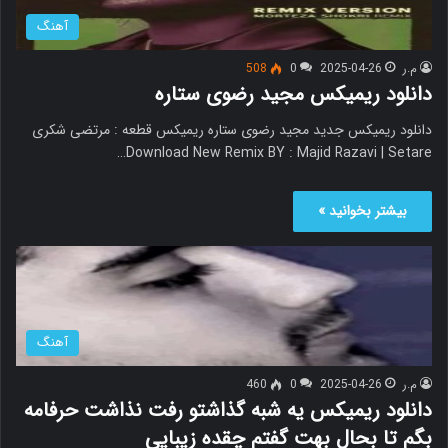
آهنگ
م.ر
2025-04-26
0
508
دانلود ریمیکس مجید رضوی ستاره
دانلود ریمیکس جدید مجید رضوی ستاره ریمیکس قطعه : مرتضی شکری
Download New Remix BY : Majid Razavi | Setare…
بیشتر بخوانید »
آهنگ
م.ر
2025-04-26
0
460
دانلود ریمیکس یه شبه گذاشتو رفت نذاشت حرفامه
بگم تا بحال بهت گفتم چقده زیبایی