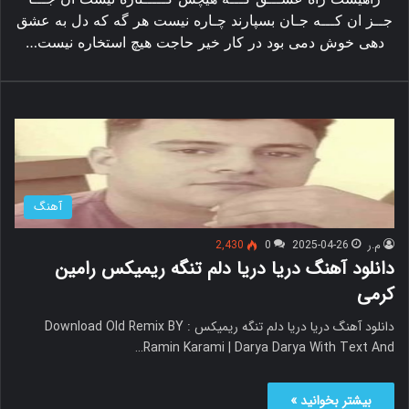
جــز ان کـــه جـان بسپارند چـاره نیست هر گه که دل به عشق
دهی خوش دمی بود در کار خیر حاجت هیچ استخاره نیست…
آهنگ
م.ر
2025-04-26
0
2,430
دانلود آهنگ دریا دریا دلم تنگه ریمیکس رامین
کرمی
دانلود آهنگ دریا دریا دلم تنگه ریمیکس Download Old Remix BY :
Ramin Karami | Darya Darya With Text And…
بیشتر بخوانید »