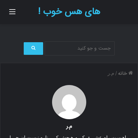
های هس خوب !
منو
ج
س
ت
خانه
/
م.ر
ج
و
ب
ر
ا
ی
م.ر
راهیست راه عشـــق کـــه هیچش کـــــناره نیست ان جـــا