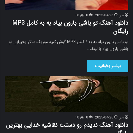
م.ر
2025-04-26
0
16
دانلود آهنگ ﺗﻮ ﺑﺎﺷﻰ ﺑﺎرون ﺑﻴﺎد ﺑﻪ ﺑﻪ کامل MP3
رایگان
ﺗﻮ ﺑﺎﺷﻰ ﺑﺎرون ﺑﻴﺎد ﺑﻪ ﺑﻪ / کامل MP3 گوش کنید موزیک سالار بحیرایی ﺗﻮ
ﺑﺎﺷﻰ ﺑﺎرون ﺑﻴﺎد با لینک…
بیشتر بخوانید »
م.ر
2025-04-26
0
10
دانلود آهنگ ندیدم رو دستت نقاشیه خدایی بهترین