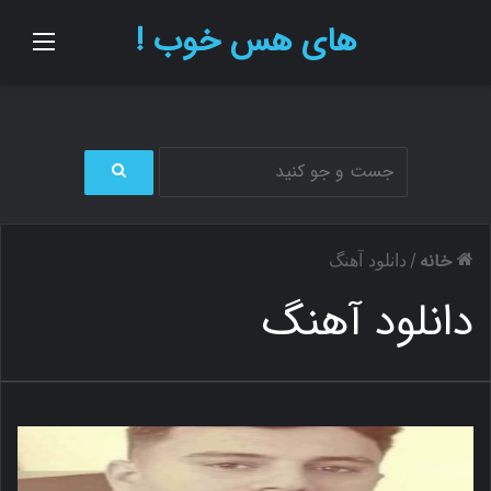
های هس خوب !
منو
ج
س
ت
خانه
/
دانلود آهنگ
ج
و
دانلود آهنگ
ب
ر
ا
ی