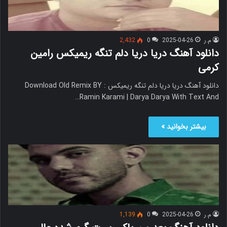
م.ر
2025-04-26
0
2,432
دانلود آهنگ دریا دریا دلم تنگه ریمیکس رامین
کرمی
دانلود آهنگ دریا دریا دلم تنگه ریمیکس Download Old Remix BY :
Ramin Karami | Darya Darya With Text And…
بیشتر بخوانید »
م.ر
2025-04-26
0
1,139