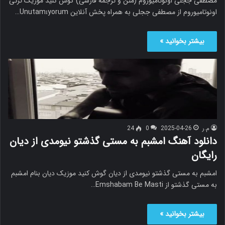
مصطفی ججلی اونوتامیوروم (متن و ترجمه فارسی) گوش کنید موزیک ترکی
اونوتامیوروم از مصطفی ججلی به همراه پخش آنلاین Unutamıyorum…
بیشتر بخوانید »
م.ر
2025-04-26
0
24
دانلود آهنگ امشبم به مستی گذشتو نیومدی از دیان
رایگان
امشبم به مستی گذشتو نیومدی از دیان گوش کنید موزیک دیان بنام امشبم
به مستی گذشتو از Emshabam Be Masti…
بیشتر بخوانید »