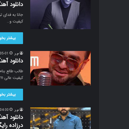
دانلود آهن
جانا به فدای تو
کیفیت و…
بیشتر بخوا
م.ر
05-01
دانلود آهن
طالب طالع بنام
کیفیت عالی MP3 Bəyəndim…
بیشتر بخوا
م.ر
04-30
دانلود آه
درزاده رای