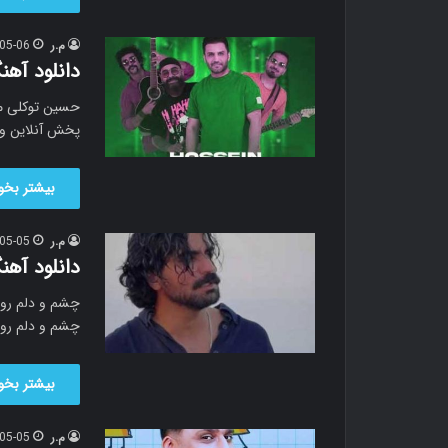
م.ر
05-06
دانلود آه
حسین توکلی ما
پخش آنلاین و
بیشتر بخوا
م.ر
05-05
دانلود آهن
چشم و دلم روش
چشم و دلم رو
بیشتر بخوا
م.ر
05-05