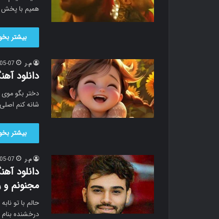
همیم با پخش آنلا
بیشتر بخوا
م.ر
05-07
دانلود آهن
دختر بگو موی ت
شانه کنم اصلی 
بیشتر بخوا
م.ر
05-07
دانلود آهن
مجنونم و 
حالم با تو ناب
درخشنده بنام حا