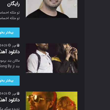
رایگان
تو ملکه احساس
تو ملکه احساس
بیشتر بخوا
م.ر
04-26
دانلود آهنگ م
بند از Bermodaa Song By…
بیشتر بخوا
م.ر
04-26
دانلود آهن
ندیده میگم مکم