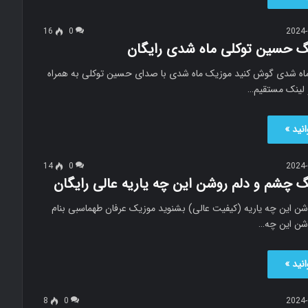
16
0
2024-
نگ حسین توکلی ماه شدی رایگان
ه شدی گوش کنید موزیک ماه شدی با صدای حسین توکلی به همراه
 لینک مستقیم…
نید »
14
0
2024-
گ چشم و دلم روشن این چه یاریه عالی رایگان
ن این چه یاریه (کیفیت عالی) بشنوید موزیک عرفان طهماسبی بنام
شن این چه…
نید »
8
0
2024-