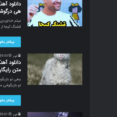
دانلود آه
هی درگوشم
میثم خداوردی 
قشنگ کیجا از 
بیشتر بخوا
م.ر
05-03
دانلود آه
متن رایگا
تو بازیگوشی م
بیشتر بخوا
م.ر
05-01