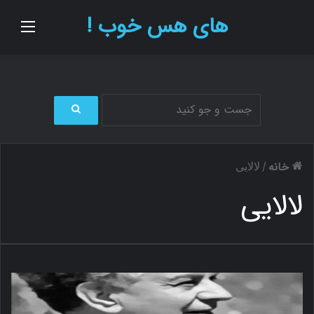
های هس خوب !
منو
ج
س
ت
خانه
/
لالایی
ج
و
لالایی
ب
ر
ا
ی