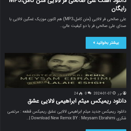
دانلود آهنگ علی صالحی فر لالایی متن کامل،MP3
رایگان
علی صالحی فر لالایی (متن کامل،MP3) هم اکنون موزیک غمگین لالایی با
صدای علی صالحی فر با دو کیفیت عالی…
بیشتر بخوانید »
م.ر
2024-01-07
0
24
دانلود ریمیکس میثم ابراهیمی لالایی عشق
دانلود ریمیکس جدید میثم ابراهیمی لالایی عشق ریمیکس قطعه : مرتضی
شکری Download New Remix BY : Meysam Ebrahimi |…