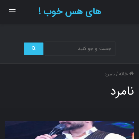
های هس خوب !
منو
ج
س
ت
خانه
/
نامرد
ج
و
نامرد
ب
ر
ا
ی