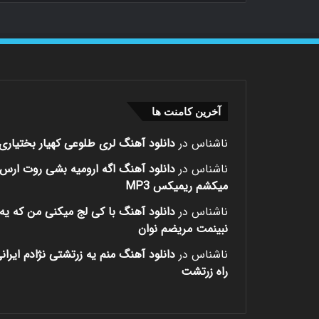
م.ر
07-23
دانلود آه
دلتنگم
م.ر
07-14
دانلود آه