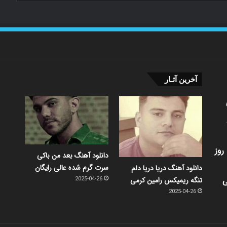
53
0
2022-
نگ امید آمری کاش میدونستی چقدر واسه تو
42
0
2022-
نگ ای کاش عرفان سلیمی ای کاش