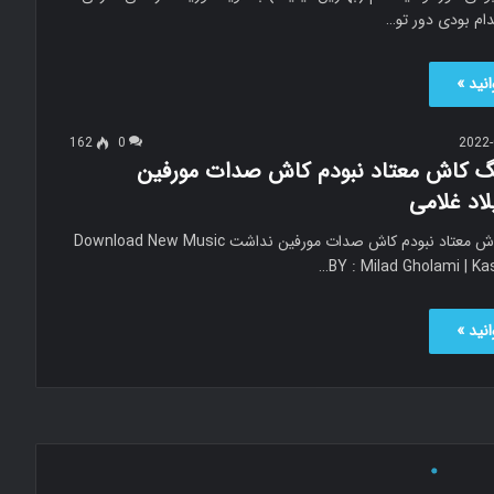
ام بودى دور تو…
نید »
162
0
2022-
نگ کاش معتاد نبودم کاش صدات مورفین
اد غلامی
دانلود آهنگ کاش معتاد نبودم کاش صدات مورفین نداشت Download New Music
BY : Milad Gholami | Ka
نید »
56
0
2022-
نگ کاش نمیدیدم آن چشمان فریبکارت را راغب