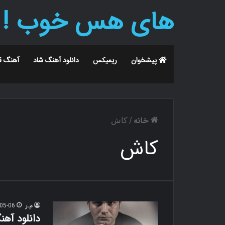
های هس خوب !
پیشخوان
ریمیکس
دانلود آهنگ شاد
آهنگ ق
خانه
/
کاش
کاش
م.ر
05-06
دانلود آهن