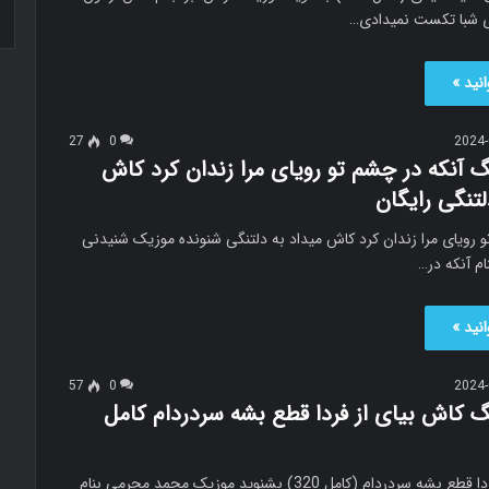
ی شبا تکست نمیدادی…
نید »
27
0
2024-
گ آنکه در چشم تو رویای مرا زندان کرد کاش
لتنگی رایگان
 رویای مرا زندان کرد کاش میداد به دلتنگی شنونده موزیک شنیدنی
ام آنکه در…
نید »
57
0
2024-
گ کاش بیای از فردا قطع بشه سردردام کامل
کاش بیای از فردا قطع بشه سردردام (کامل 320) بشنوید موزیک محمد محرمی بنام