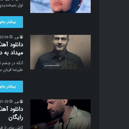
اول نمیخندید
بیشتر بخوا
م.ر
02-06
دانلود آهن
میداد به د
آنکه در چشم تو
علیرضا قربان بن
بیشتر بخوا
م.ر
01-30
دانلود آهن
رایگان