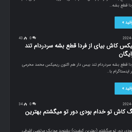
ردا قطع بشه…
نید »
43
0
2024-
یکس کاش بیای از فردا قطع بشه سردردام تند
ایگان
ردا قطع بشه سردردام تند بیس دار هم اکنون ریمیکس محمد محرمی
اینستاگرام با…
نید »
34
0
2024-
نگ کاش تو خدام بودى دور تو میگشتم بهترین
ودى دور تو میگشتم (بهترین کیفیت) بشنوید موزیک مرتضی اشرفی