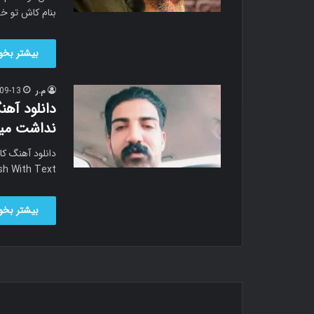
بنام کاش تو خد
بیشتر بخوا
م.ر
09-13
دانلود آه
نداشت میل
sh With Text…
بیشتر بخوا
م.ر
09-01
دانلود آه