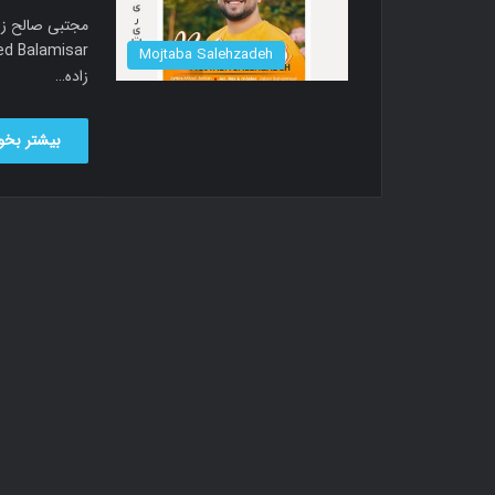
Mojtaba Salehzadeh
زاده…
بیشتر بخوا