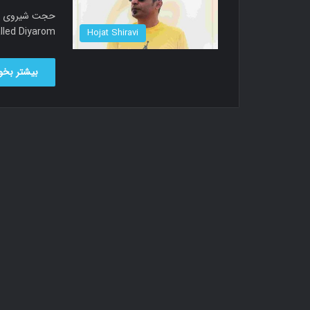
new music called Diyarom دان
Hojat Shiravi
بیشتر بخوا