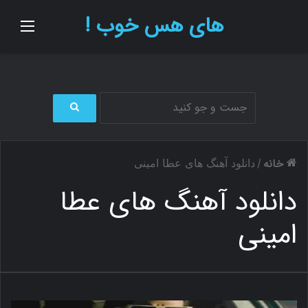
های هس خوب !
منو
ج
س
ت
خانه
/
دانلود آهنگ های عطا امینی
ج
و
دانلود آهنگ های عطا
ب
ر
امینی
ا
ی