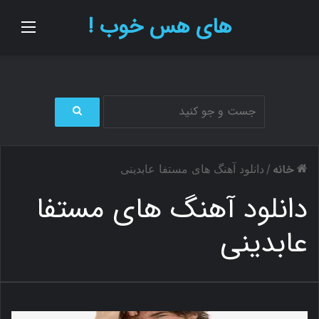
های هس خوب !
منو
ج
س
ت
خانه
/
دانلود آهنگ های مستفا عابدینی
ج
و
دانلود آهنگ های مستفا
ب
ر
عابدینی
ا
ی