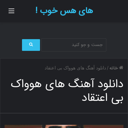
های هس خوب !
منو
ج
س
ت
خانه
/
دانلود آهنگ های هوواک بی اعتقاد
ج
و
دانلود آهنگ های هوواک
ب
ر
بی اعتقاد
ا
ی