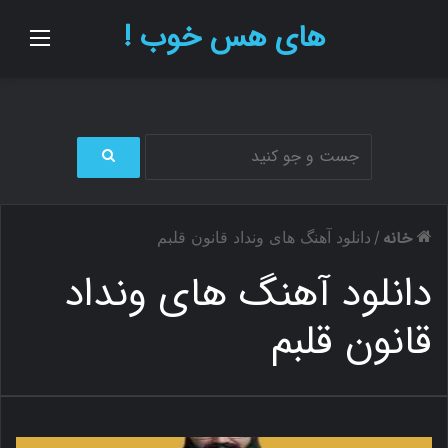
های هس خوب !
منو
ج
س
ت
خانه
/
دانلود آهنگ های ونداد قانون قلبم
ج
و
دانلود آهنگ های ونداد
ب
ر
قانون قلبم
ا
ی