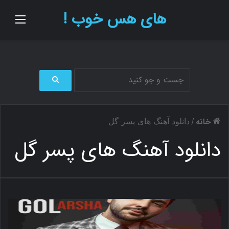
های هس خوب !
منو
ج
س
ت
خانه
/
دانلود آهنگ های پسر گل
ج
و
دانلود آهنگ های پسر گل
ب
ر
ا
ی