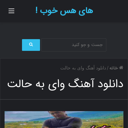
های هس خوب !
منو
ج
س
ت
خانه
/
دانلود آهنگ وای به حالت
ج
و
دانلود آهنگ وای به حالت
ب
ر
ا
ی