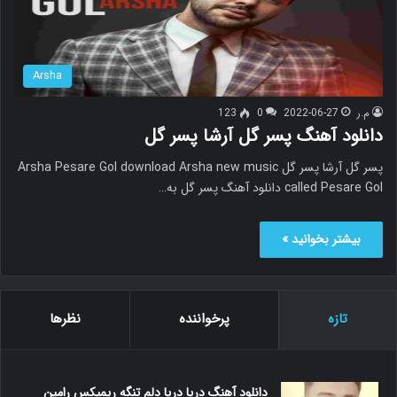
Arsha
م.ر
2022-06-27
0
123
دانلود آهنگ پسر گل آرشا پسر گل
پسر گل آرشا پسر گل Arsha Pesare Gol download Arsha new music
called Pesare Gol دانلود آهنگ پسر گل به…
بیشتر بخوانید »
تازه
پرخواننده
نظرها
دانلود آهنگ دریا دریا دلم تنگه ریمیکس رامین