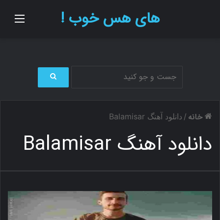
های هس خوب !
منو
ج
س
ت
خانه
/
دانلود آهنگ Balamisar
ج
و
دانلود آهنگ Balamisar
ب
ر
ا
ی