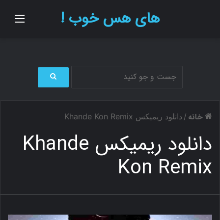
های هس خوب !
منو
ج
س
ت
خانه
/
دانلود ریمیکس Khande Kon Remix
ج
و
دانلود ریمیکس Khande
ب
ر
Kon Remix
ا
ی