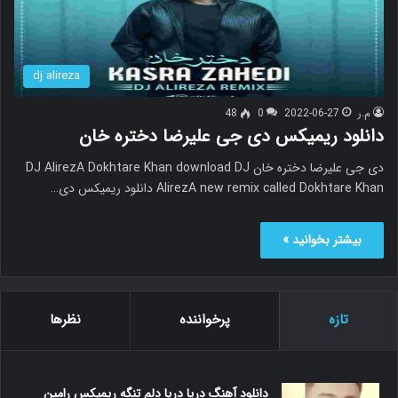
dj alireza
م.ر
2022-06-27
0
48
دانلود ریمیکس دی جی علیرضا دختره خان
دی جی علیرضا دختره خان DJ AlirezA Dokhtare Khan download DJ
AlirezA new remix called Dokhtare Khan دانلود ریمیکس دی…
بیشتر بخوانید »
تازه
پرخواننده
نظرها
دانلود آهنگ دریا دریا دلم تنگه ریمیکس رامین