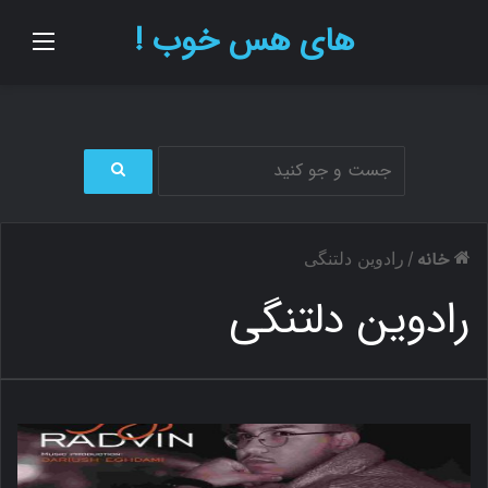
های هس خوب !
منو
ج
س
ت
خانه
/
رادوین دلتنگی
ج
و
رادوین دلتنگی
ب
ر
ا
ی