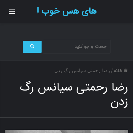
های هس خوب !
منو
ج
س
ت
خانه
/
رضا رحمتی سیانس رگ زدن
ج
و
رضا رحمتی سیانس رگ
ب
ر
زدن
ا
ی