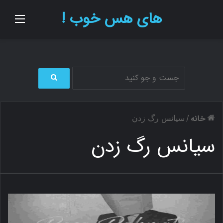
های هس خوب !
منو
ج
س
ت
خانه
/
سیانس رگ زدن
ج
و
سیانس رگ زدن
ب
ر
ا
ی