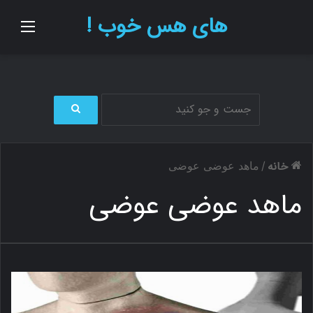
های هس خوب !
منو
ج
س
ت
خانه
/
ماهد عوضی عوضی
ج
و
ماهد عوضی عوضی
ب
ر
ا
ی