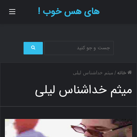
های هس خوب !
منو
ج
س
ت
خانه
/
میثم خداشناس لیلی
ج
و
میثم خداشناس لیلی
ب
ر
ا
ی