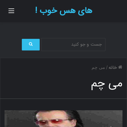
های هس خوب !
منو
ج
س
ت
خانه
/
می چم
ج
و
می چم
ب
ر
ا
ی