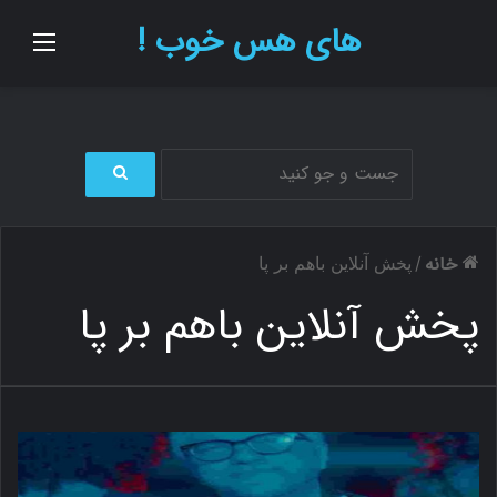
های هس خوب !
منو
ج
س
ت
خانه
/
پخش آنلاین باهم بر پا
ج
و
پخش آنلاین باهم بر پا
ب
ر
ا
ی