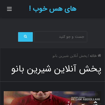
های هس خوب !
منو
ج
س
ت
خانه
/
پخش آنلاین شیرین بانو
ج
و
پخش آنلاین شیرین بانو
ب
ر
ا
ی