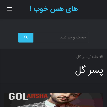
های هس خوب !
منو
ج
س
ت
خانه
/
پسر گل
ج
و
پسر گل
ب
ر
ا
ی