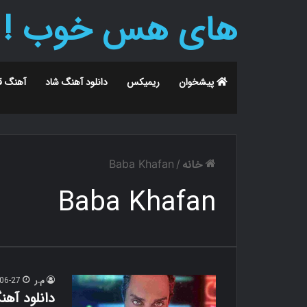
های هس خوب !
پیشخوان
ریمیکس
دانلود آهنگ شاد
آهنگ ق
خانه
Baba Khafan
/
Baba Khafan
م.ر
06-27
دانلود آهن