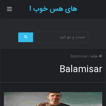
های هس خوب !
منو
ج
س
ت
خانه
Balamisar
/
ج
و
Balamisar
ب
ر
ا
ی