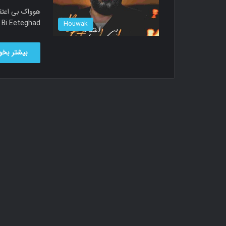
music called Bi Eeteghad دا
Houwak
بیشتر بخوا