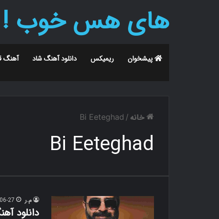
های هس خوب !
پیشخوان
ریمیکس
دانلود آهنگ شاد
آهنگ ق
خانه
Bi Eeteghad
/
Bi Eeteghad
م.ر
06-27
دانلود آهن