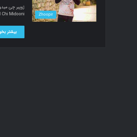
music called Chi Midooni دا
Zhoopir
بیشتر بخوا