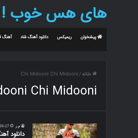
های هس خوب !
پیشخوان
ریمیکس
دانلود آهنگ شاد
آهنگ ق
خانه
Chi Midooni Chi Midooni
/
dooni Chi Midooni
م.ر
06-27
دانلود آه