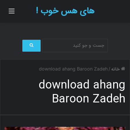
های هس خوب !
منو
ج
س
ت
خانه
download ahang Baroon Zadeh
/
ج
و
download ahang
ب
ر
Baroon Zadeh
ا
ی