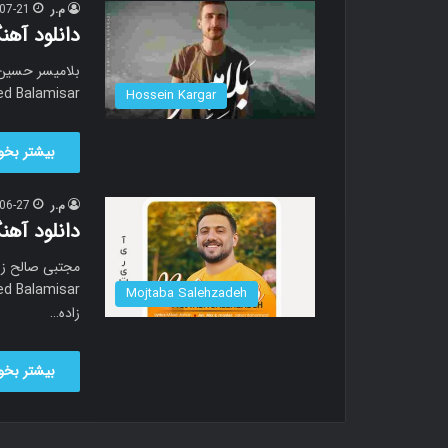
م.ر
07-21
دانلود آهن
w music called Balamisar
Hossein Kargar
بیشتر بخوا
م.ر
06-27
دانلود آهن
Mojtaba Salehzadeh
زاده…
بیشتر بخوا