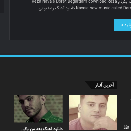
رضا نوعی دورت بگردم Reza Navaie Doret Begardam download Reza
Navaie new music cal دانلود آهنگ رضا نوعی…
نید »
آخرین آثـار
روز
دانلود آهنگ بعد من باکی