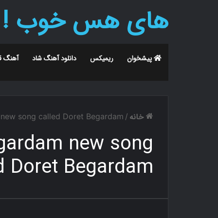
های هس خوب !
پیشخوان
ریمیکس
دانلود آهنگ شاد
آهنگ ق
خانه
new song called Doret Begardam
/
egardam new song
ed Doret Begardam