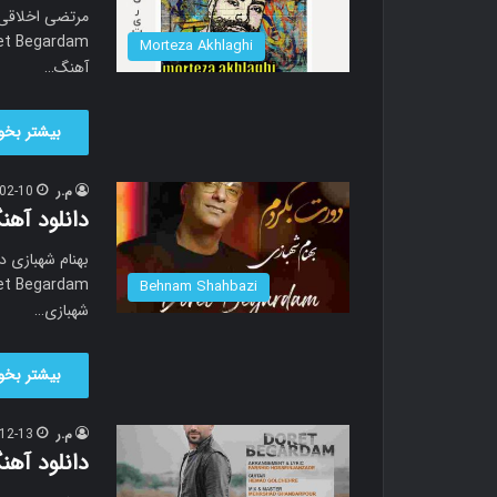
Morteza Akhlaghi
آهنگ…
بیشتر بخوا
م.ر
02-10
دانلود آهن
Behnam Shahbazi
شهبازی…
بیشتر بخوا
م.ر
12-13
دانلود آه