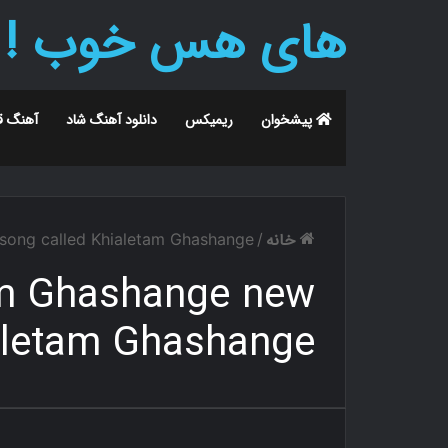
های هس خوب !
پیشخوان
ریمیکس
دانلود آهنگ شاد
آهنگ ق
خانه
song called Khialetam Ghashange
/
am Ghashange new
aletam Ghashange