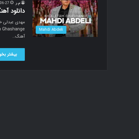
م.ر
06-27
دانلود آه
Mahdi Abdeli
آهنگ…
بیشتر بخوا