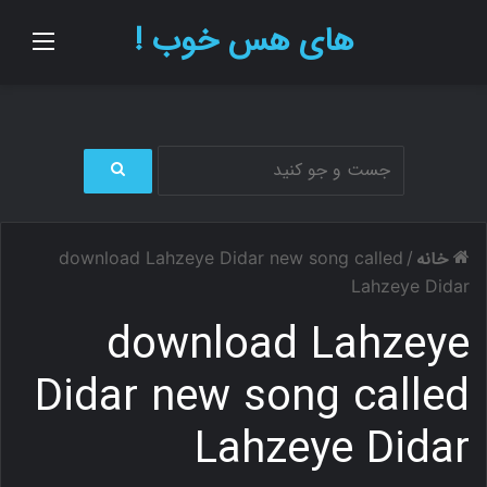
های هس خوب !
منو
ج
س
ت
خانه
download Lahzeye Didar new song called
/
ج
و
Lahzeye Didar
ب
download Lahzeye
ر
ا
ی
Didar new song called
Lahzeye Didar