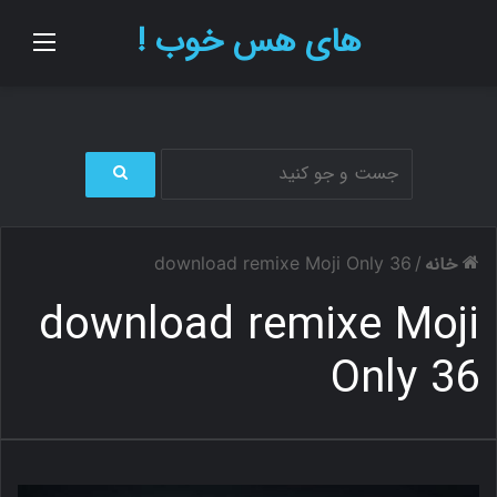
های هس خوب !
منو
ج
س
ت
خانه
download remixe Moji Only 36
/
ج
و
download remixe Moji
ب
ر
Only 36
ا
ی