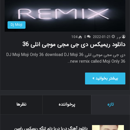
Dj Moji
م.ر
2022-01-21
0
104
دانلود ریمیکس دی جی مجی موجی انلی 36
دی جی مجی موجی انلی 36 DJ Moji Moji Only 36 download DJ Moji
new remix called Moji Only 36…
بیشتر بخوانید »
تازه
پرخواننده
نظرها
دانلود آهنگ دریا دریا دلم تنگه ریمیکس رامین