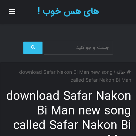
های هس خوب !
منو
ج
س
ت
خانه
download Safar Nakon Bi Man new song
/
ج
و
called Safar Nakon Bi Man
ب
download Safar Nakon
ر
ا
ی
Bi Man new song
called Safar Nakon Bi