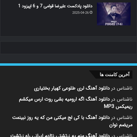
دانلود پادکست علیرضا قوامی 7 و 6 اپیزود 1
2025-04-26
آخرین کامنت ها
ناشناس
در
دانلود آهنگ لری طلوعی کهیار بختیاری
ناشناس
در
دانلود آهنگ اگه ارومیه بشی روت ارس میکشم
ریمیکس MP3
ناشناس
در
دانلود آهنگ با کی لج میکنی من که یه روز نبینمت
مریضم نوان
ناشناس
در
دانلود آهنگ منم یه زرتشتی نژادم ایرانی راه زرتشت