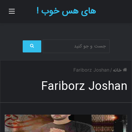
های هس خوب !
منو
ج
س
ت
خانه
Fariborz Joshan
/
ج
و
Fariborz Joshan
ب
ر
ا
ی