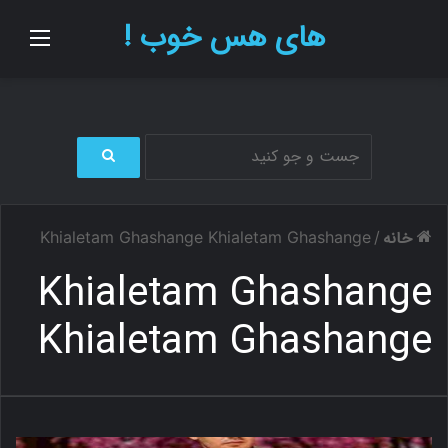
های هس خوب !
منو
ج
س
ت
خانه
Khialetam Ghashange Khialetam Ghashange
/
ج
و
Khialetam Ghashange
ب
ر
Khialetam Ghashange
ا
ی