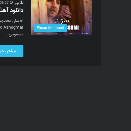
م.ر
06-27
دانلود آه
Ehsan Masoumi
معصومی…
بیشتر بخوا