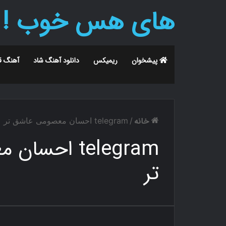
های هس خوب !
پیشخوان
ریمیکس
دانلود آهنگ شاد
آهنگ ق
خانه
/
telegram احسان معصومی عاشق تر عاشق تر
telegram اح
تر