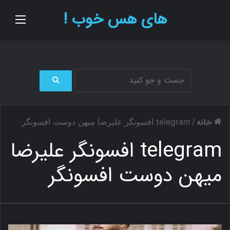
های هس خوب !
منو
ج
س
ت
خانه
/
telegram افسونگر علیرضا میهن دوست افسونگر
ج
و
telegram افسونگر علیرضا
ب
ر
میهن دوست افسونگر
ا
ی