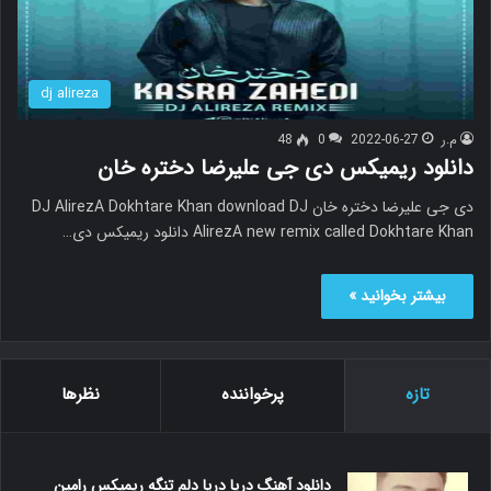
dj alireza
م.ر
2022-06-27
0
48
دانلود ریمیکس دی جی علیرضا دختره خان
دی جی علیرضا دختره خان DJ AlirezA Dokhtare Khan download DJ
AlirezA new remix called Dokhtare Khan دانلود ریمیکس دی…
بیشتر بخوانید »
تازه
پرخواننده
نظرها
دانلود آهنگ دریا دریا دلم تنگه ریمیکس رامین