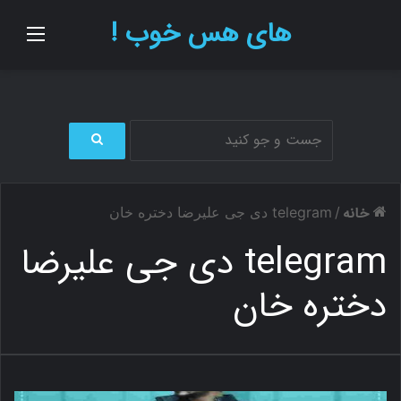
های هس خوب !
منو
ج
س
ت
خانه
/
telegram دی جی علیرضا دختره خان
ج
و
telegram دی جی علیرضا
ب
ر
دختره خان
ا
ی