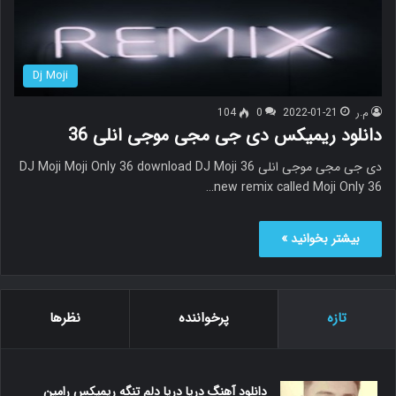
Dj Moji
م.ر
2022-01-21
0
104
دانلود ریمیکس دی جی مجی موجی انلی 36
دی جی مجی موجی انلی 36 DJ Moji Moji Only 36 download DJ Moji
new remix called Moji Only 36…
بیشتر بخوانید »
تازه
پرخواننده
نظرها
دانلود آهنگ دریا دریا دلم تنگه ریمیکس رامین