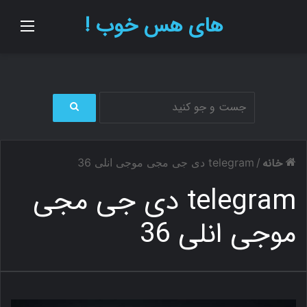
های هس خوب !
منو
ج
س
ت
خانه
/
telegram دی جی مجی موجی انلی 36
ج
و
telegram دی جی مجی
ب
ر
موجی انلی 36
ا
ی