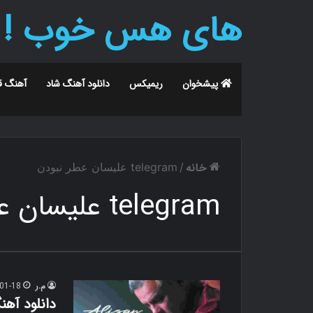
های هس خوب !
پیشخوان
ریمیکس
دانلود آهنگ شاد
آهنگ ق
خانه
/
telegram علیسان عطر نبودن
telegram علیسان عطر نبودن
م.ر
01-18
دانلود آه