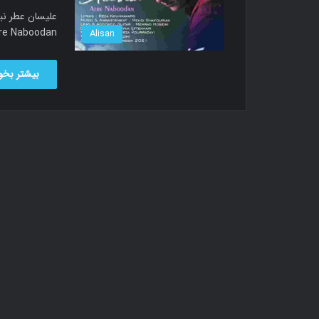
called Atre Naboodan دانلود آهنگ ع
Alisan
بیشتر بخوا