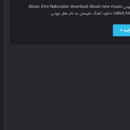
علیسان عطر نبودن Alisan Atre Naboodan download Alisan new music
لیسان به نام عطر نبودن…
نید »